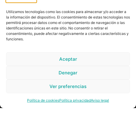
Arganda del Rey:
91 871 52 95
Utilizamos tecnologías como las cookies para almacenar y/o acceder a
la información del dispositivo. El consentimiento de estas tecnologías nos
Illescas:
925 51 43 22
permitirá procesar datos como el comportamiento de navegación o las
identificaciones únicas en este sitio. No consentir o retirar el
Móstoles:
91 617 97 55
consentimiento, puede afectar negativamente a ciertas características y
funciones.
Aceptar
Web Desarrollada por
PRO360 Marketing®
Denegar
Ver preferencias
Política de cookies
Política privacidad
Aviso legal
Aviso legal
Política de privacidad
Política de cookies
Certificación UNE 179001:2011
Copyright © 2025. Todos los derechos reservados.