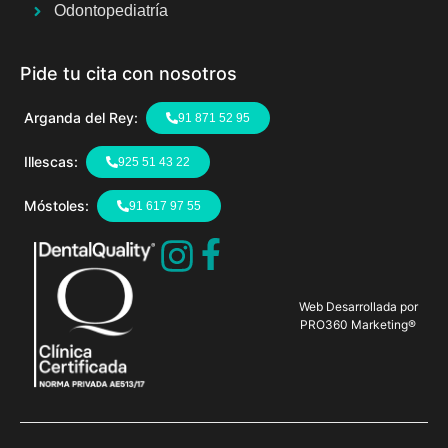
Odontopediatría
Pide tu cita con nosotros
Arganda del Rey:
91 871 52 95
Illescas:
925 51 43 22
Móstoles:
91 617 97 55
Web Desarrollada por
PRO360 Marketing®