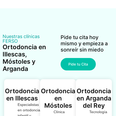
Nuestras clínicas
Pide tu cita hoy
FERSO
mismo y empieza a
Ortodoncia en
sonreír sin miedo
Illescas,
Móstoles y
Pide tu Cita
Arganda
Ortodoncia
Ortodoncia
Ortodoncia
en Illescas
en
en Arganda
Móstoles
del Rey
Especialistas
en ortodoncia
Clínica
Tecnología
infantil y