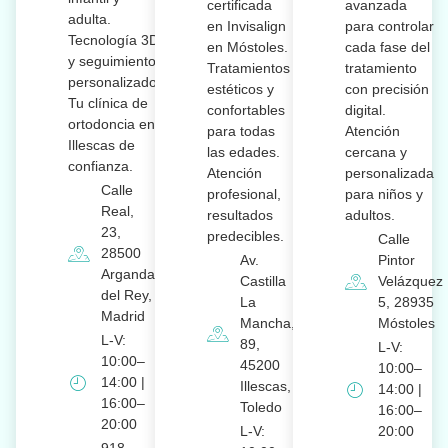
certificada
avanzada
adulta.
en Invisalign
para controlar
Tecnología 3D
en Móstoles.
cada fase del
y seguimiento
Tratamientos
tratamiento
personalizado.
estéticos y
con precisión
Tu clínica de
confortables
digital.
ortodoncia en
para todas
Atención
Illescas de
las edades.
cercana y
confianza.
Atención
personalizada
Calle
profesional,
para niños y
Real,
resultados
adultos.
23,
predecibles.
Calle
28500
Av.
Pintor
Arganda
Castilla
Velázquez
del Rey,
La
5, 28935
Madrid
Mancha,
Móstoles
L-V:
89,
L-V:
10:00–
45200
10:00–
14:00 |
Illescas,
14:00 |
16:00–
Toledo
16:00–
20:00
L-V:
20:00