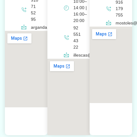
918
10:00–
916
71
14:00 |
179
52
16:00–
755
95
20:00
mostoles@c
arganda@clinicaferso.es
92
551
43
22
illescas@clinicaferso.es