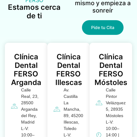
FERSO
mismo y empieza a
Estamos cerca
sonreír
de ti
Pide tu Cita
Clínica
Clínica
Clínica
Dental
Dental
Dental
FERSO
FERSO
FERSO
Arganda
Illescas
Móstoles
Calle
Av.
Calle
Real, 23,
Castilla
Pintor
28500
La
Velázquez
Arganda
Mancha,
5, 28935
del Rey,
89, 45200
Móstoles
Madrid
Illescas,
L-V:
L-V:
Toledo
10:00–
10:00–
L-V:
14:00 |