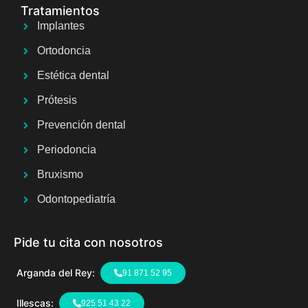
Tratamientos
Implantes
Ortodoncia
Estética dental
Prótesis
Prevención dental
Periodoncia
Bruxismo
Odontopediatría
Pide tu cita con nosotros
Arganda del Rey:
91 871 52 95
Illescas:
925 51 43 22