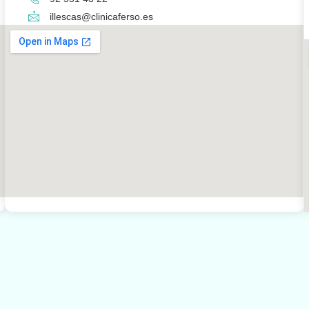
illescas@clinicaferso.es