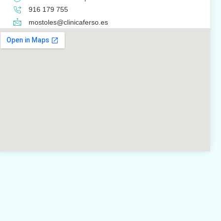
916 179 755
mostoles@clinicaferso.es